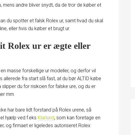
len, mens andre bliver snydt, da de tror de køber et
dan du spotter et falsk Rolex ur, samt hvad du skal
, eller hvis du køber et brugt ur.
it Rolex ur er ægte eller
 en masse forskellige ur modeller, og derfor vil
allerede fra start slå fast, at du bør ALTID købe
 slipper du for risikoen for falske ure, og du er
ger mm.
kke har bare lidt forstand på Rolex urene, så
el hjælp ved f.eks
Klarlund
, som kan foretage en
ler, og firmaet er ligeledes autoriseret Rolex