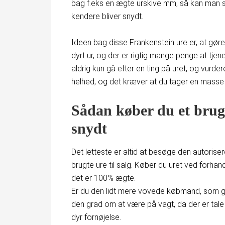
bag f.eks en ægte urskive mm, så kan man s
kendere bliver snydt.
Ideen bag disse Frankenstein ure er, at gøre e
dyrt ur, og der er rigtig mange penge at tjen
aldrig kun gå efter en ting på uret, og vurd
helhed, og det kræver at du tager en masse 
Sådan køber du et brugt
snydt
Det letteste er altid at besøge den autoriser
brugte ure til salg. Køber du uret ved forha
det er 100% ægte.
Er du den lidt mere vovede købmand, som gern
den grad om at være på vagt, da der er tale
dyr fornøjelse.