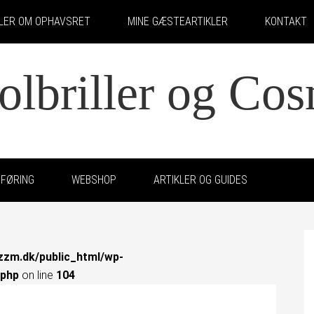
KLER OM OPHAVSRET
MINE GÆSTEARTIKLER
KONTAKT
solbriller og Co
FØRING
WEBSHOP
ARTIKLER OG GUIDES
zzm.dk/public_html/wp-
.php
on line
104