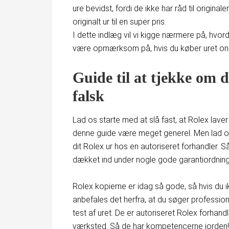
ure bevidst, fordi de ikke har råd til origina
originalt ur til en super pris.
I dette indlæg vil vi kigge nærmere på, hvor
være opmærksom på, hvis du køber uret online
Guide til at tjekke om d
falsk
Lad os starte med at slå fast, at Rolex laver
denne guide være meget generel. Men lad os 
dit Rolex ur hos en autoriseret forhandler. Så
dækket ind under nogle gode garantiordnin
Rolex kopierne er idag så gode, så hvis du i
anbefales det herfra, at du søger profession
test af uret. De er autoriseret Rolex forhand
værksted. Så de har kompetencerne iorden!