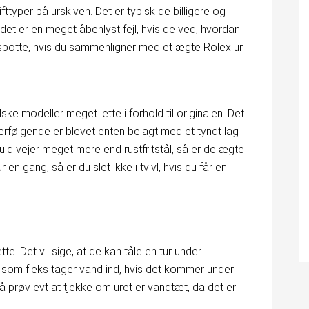
fttyper på urskiven. Det er typisk de billigere og
n det er en meget åbenlyst fejl, hvis de ved, hvordan
at spotte, hvis du sammenligner med et ægte Rolex ur.
ske modeller meget lette i forhold til originalen. Det
efterfølgende er blevet enten belagt med et tyndt lag
guld vejer meget mere end rustfritstål, så er de ægte
n gang, så er du slet ikke i tvivl, hvis du får en
e. Det vil sige, at de kan tåle en tur under
 som f.eks tager vand ind, hvis det kommer under
å prøv evt at tjekke om uret er vandtæt, da det er