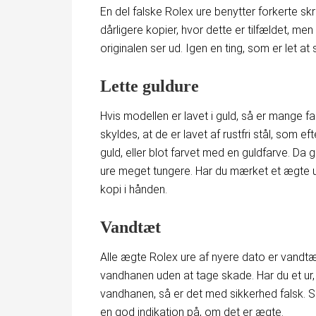
En del falske Rolex ure benytter forkerte skri
dårligere kopier, hvor dette er tilfældet, me
originalen ser ud. Igen en ting, som er let 
Lette guldure
Hvis modellen er lavet i guld, så er mange fal
skyldes, at de er lavet af rustfri stål, som 
guld, eller blot farvet med en guldfarve. Da 
ure meget tungere. Har du mærket et ægte ur e
kopi i hånden.
Vandtæt
Alle ægte Rolex ure af nyere dato er vandtætt
vandhanen uden at tage skade. Har du et ur,
vandhanen, så er det med sikkerhed falsk. S
en god indikation på, om det er ægte.