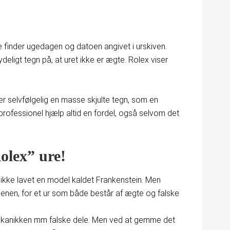
e finder ugedagen og datoen angivet i urskiven.
ydeligt tegn på, at uret ikke er ægte. Rolex viser
er selvfølgelig en masse skjulte tegn, som en
 professionel hjælp altid en fordel, også selvom det
olex” ure!
r ikke lavet en model kaldet Frankenstein. Men
rdenen, for et ur som både består af ægte og falske
mekanikken mm falske dele. Men ved at gemme det