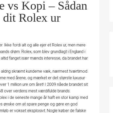
e vs Kopi – Sådan
 dit Rolex ur
 Ikke fordi alt og alle ejer et Rolex ur, men mere
mands drøm. Rolex, som blev grundlagt i England i
ar altid fanget især mænds interesse, da brandet har
r aldrig skræmt kunderne væk, nærmest tværtimod.
rne med årene, og mærket er det største luxusur
r 1 million ure om året! I 2009 nåede brandet sit
8 over verdens mest værdifulde brands.
Rolex i de seneste mange år haft en stor kamp med
lles ønske om at spare penge og gøre en god
i omløb er vokset eksplosivt. Nogle køber de falske