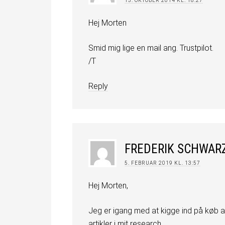
15. OKTOBER 2014 KL. 18:27
Hej Morten
Smid mig lige en mail ang. Trustpilot.
/T
Reply
FREDERIK SCHWAR
5. FEBRUAR 2019 KL. 13:57
Hej Morten,
Jeg er igang med at kigge ind på køb af
artikler i mit research.