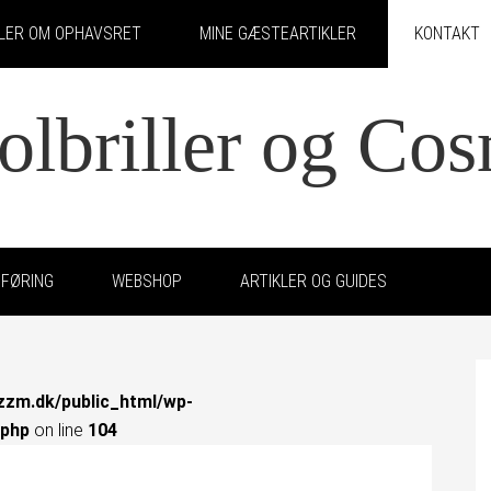
KLER OM OPHAVSRET
MINE GÆSTEARTIKLER
KONTAKT
solbriller og Co
FØRING
WEBSHOP
ARTIKLER OG GUIDES
zzm.dk/public_html/wp-
.php
on line
104