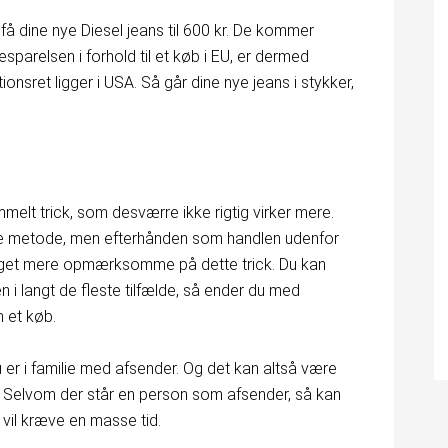
 få dine nye Diesel jeans til 600 kr. De kommer
esparelsen i forhold til et køb i EU, er dermed
onsret ligger i USA. Så går dine nye jeans i stykker,
melt trick, som desværre ikke rigtig virker mere.
e metode, men efterhånden som handlen udenfor
meget mere opmærksomme på dette trick. Du kan
n i langt de fleste tilfælde, så ender du med
 et køb.
u er i familie med afsender. Og det kan altså være
a. Selvom der står en person som afsender, så kan
vil kræve en masse tid.