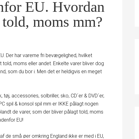
nfor EU. Hvordan
m told, moms mm?
 EU. Der har varerne fri bevægelighed, hvilket
at told, moms eller andet. Enkelte varer bliver dog
 land, som du bor i. Men det er heldigvis en meget
 tøj, accessories, solbriller, sko, CD´er & DVD´er,
, PC spil & konsol spil mm er IKKE pålagt nogen
r blandt de varer, som der bliver pålagt told, moms
ndenfor EU!
f de små øer omkring England ikke er med i EU,