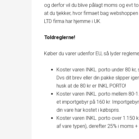
og derfor vil du blive pålagt moms og evt tol
at du tjekker, hvor firmaet bag webshoppen e
LTD firma har hjemme i UK.
Toldreglerne!
Køber du varer udenfor EU, så lyder reglern
Koster varen INKL. porto under 80 kr, 
Dvs dit brev eller din pakke slipper 
husk at de 80 kr er INKL PORTO!
Koster varen INKL. porto mellem 80-1.
et importgebyr på 160 kr. Importgebyr
din vare har kostet i købspris.
Koster varen INKL. porto over 1.150 kr
af vare typen), derefter 25% i moms + 