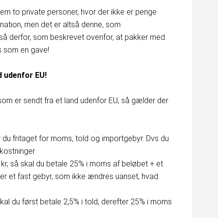
em to private personer, hvor der ikke er penge
fination, men det er altså denne, som
gså derfor, som beskrevet ovenfor, at pakker med
s som en gave!
d udenfor EU!
som er sendt fra et land udenfor EU, så gælder der
 du fritaget for moms, told og importgebyr. Dvs du
kostninger.
r, så skal du betale 25% i moms af beløbet + et
er et fast gebyr, som ikke ændres uanset, hvad
kal du først betale 2,5% i told, derefter 25% i moms