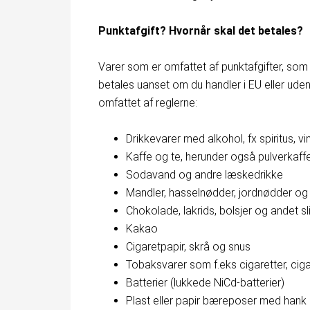
Punktafgift? Hvornår skal det betales?
Varer som er omfattet af punktafgifter, som k
betales uanset om du handler i EU eller udenf
omfattet af reglerne:
Drikkevarer med alkohol, fx spiritus, vi
Kaffe og te, herunder også pulverkaff
Sodavand og andre læskedrikke
Mandler, hasselnødder, jordnødder og
Chokolade, lakrids, bolsjer og andet sl
Kakao
Cigaretpapir, skrå og snus
Tobaksvarer som f.eks cigaretter, cig
Batterier (lukkede NiCd-batterier)
Plast eller papir bæreposer med hank