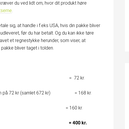
kræver du ved lidt om, hvor dit produkt høre
atserne
.
ale sig, at handle i f.eks USA, hvis din pakke bliver
 udleveret, før du har betalt. Og du kan ikke tøre
lavet et regnestykke herunder, som viser, at
 pakke bliver taget i tolden.
isen 600 kr = 72 kr.
olden på 72 kr (samlet 672 kr) = 168 kr.
: = 160 kr.
ing = 400 kr.