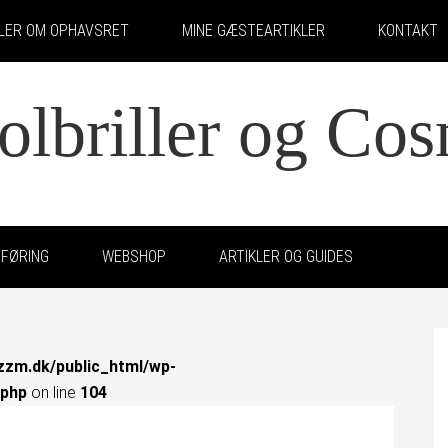
KLER OM OPHAVSRET
MINE GÆSTEARTIKLER
KONTAKT
solbriller og Co
FØRING
WEBSHOP
ARTIKLER OG GUIDES
zzm.dk/public_html/wp-
.php
on line
104