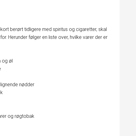
ort berørt tidligere med spiritus og cigaretter, skal
or. Herunder følger en liste over, hvilke varer der er
n og øl
e
 lignende nødder
ik
arer og røgtobak