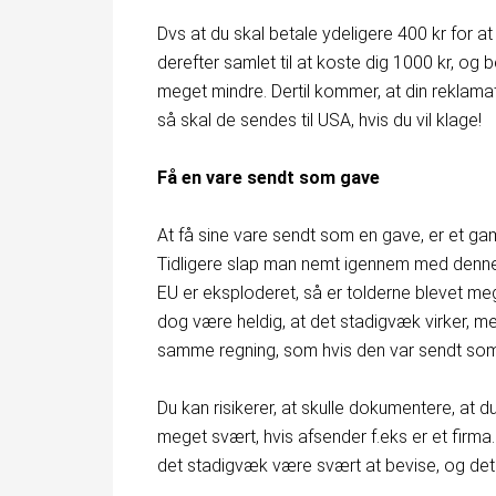
Dvs at du skal betale ydeligere 400 kr for at
derefter samlet til at koste dig 1000 kr, og b
meget mindre. Dertil kommer, at din reklamati
så skal de sendes til USA, hvis du vil klage!
Få en vare sendt som gave
At få sine vare sendt som en gave, er et gam
Tidligere slap man nemt igennem med denn
EU er eksploderet, så er tolderne blevet 
dog være heldig, at det stadigvæk virker, me
samme regning, som hvis den var sendt som
Du kan risikerer, at skulle dokumentere, at d
meget svært, hvis afsender f.eks er et firm
det stadigvæk være svært at bevise, og det 