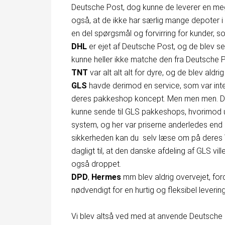
Deutsche Post, dog kunne de leverer en me
også, at de ikke har særlig mange depoter i
en del spørgsmål og forvirring for kunder, s
DHL
er ejet af Deutsche Post, og de blev se
kunne heller ikke matche den fra Deutsche P
TNT
var alt alt alt for dyre, og de blev aldrig
GLS
havde derimod en service, som var inter
deres pakkeshop koncept. Men men men. Det 
kunne sende til GLS pakkeshops, hvorimod 
system, og her var priserne anderledes end
sikkerheden kan du selv læse om på deres T
dagligt til, at den danske afdeling af GLS vil
også droppet.
DPD
,
Hermes
mm blev aldrig overvejet, for
nødvendigt for en hurtig og fleksibel levering
Vi blev altså ved med at anvende Deutsche P