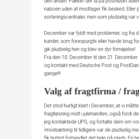
den anden. Pakker der lå på posthuset uden 
naboen uden at modtager fik besked. Eller 
sorteringscentraler, men som pludselig var 
December var fyldt med problemer, og fra d
kunder, som forespurgte eller havde brug for h
gik pludselig hen og blev en dyr fornøjelse!
Fra den 10. December til den 21. December 
og kontakt med Deutsche Post og PostDanm
gange!!!
Valg af fragtfirma / fra
Det stod hurtigt klart i December, at vi måt
fragtløsning midt i julehandlen, også fordi de
jeg kontaktede UPS, og fortalte dem om vo
Imodsætning til tidligere var de pludselig me
fik hurtigt forhandlet det hele på plads. En 