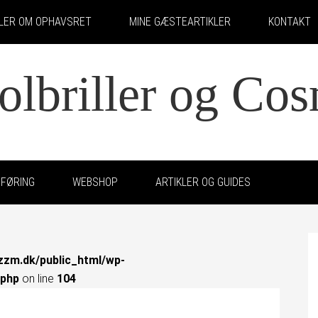
KLER OM OPHAVSRET
MINE GÆSTEARTIKLER
KONTAKT
solbriller og Co
FØRING
WEBSHOP
ARTIKLER OG GUIDES
zzm.dk/public_html/wp-
.php
on line
104