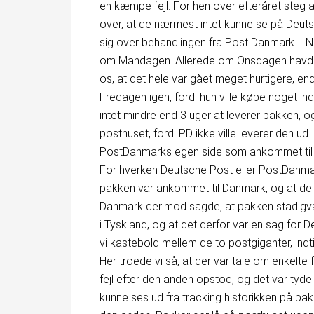
en kæmpe fejl. For hen over efteråret steg a
over, at de nærmest intet kunne se på Deuts
sig over behandlingen fra Post Danmark. I N
om Mandagen. Allerede om Onsdagen havde hun
os, at det hele var gået meget hurtigere, en
Fredagen igen, fordi hun ville købe noget in
intet mindre end 3 uger at leverer pakken,
posthuset, fordi PD ikke ville leverer den u
PostDanmarks egen side som ankommet til Dan
For hverken Deutsche Post eller PostDanmar
pakken var ankommet til Danmark, og at de 
Danmark derimod sagde, at pakken stadigvæk
i Tyskland, og at det derfor var en sag for
vi kastebold mellem de to postgiganter, indt
Her troede vi så, at der var tale om enkelte 
fejl efter den anden opstod, og det var tydeli
kunne ses ud fra tracking historikken på pa