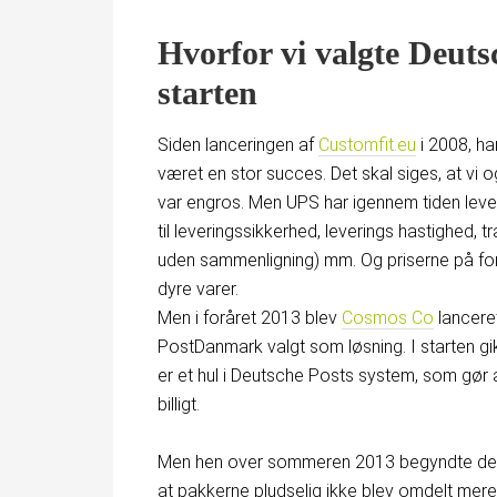
Hvorfor vi valgte Deut
starten
Siden lanceringen af
Customfit.eu
i 2008, ha
været en stor succes. Det skal siges, at vi 
var engros. Men UPS har igennem tiden leve
til leveringssikkerhed, leverings hastighed,
uden sammenligning) mm. Og priserne på forse
dyre varer.
Men i foråret 2013 blev
Cosmos Co
lanceret
PostDanmark valgt som løsning. I starten gik
er et hul i Deutsche Posts system, som gør
billigt.
Men hen over sommeren 2013 begyndte de f
at pakkerne pludselig ikke blev omdelt mere,