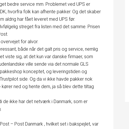
get bedre service mm. Problemet ved UPS er
 DK, hvorfra folk kan afhente pakker. Og det skaber
om aldrig har fået leveret med UPS før.
lvfølgelig streget fra listen med det samme. Prisen
ost.
 overvejet for alvor.
essant, både når det galt pris og service, nemlig
viste sig, at det kun var danske firmaer, som
udenlandske ville sende via det normale GLS
 pakkeshop konceptet, og leveringstiden og
rustpilot side. Og da vi ikke havde pakker nok
le kører ned og hente dem, ja så blev dette tiltag
di de ikke har det netværk i Danmark, som er
.
ost – Post Danmark , hvilket set i bakspejlet, var