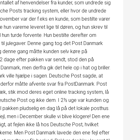
ntallet af henvendelser fra kunder, som undrede sig
che Posts tracking system, eller hvor de undrede
ovember var der f.eks en kunde, som bestilte varer
 varerne leveret lige til døren, og hun skrev til
d hun turde forvente. Hun bestilte derefter om
d til julegaver. Denne gang tog det Post Danmark
 og denne gang måtte kunden selv køre på
d. 2 dage efter pakken var sendt, stod den på
mark, men derfra gik det hele op i hat og briller.
k ville hjælpe i sagen. Deutsche Post sagde, at
derfor måtte afvente svar fra PostDanmark. Post
, stik imod deres eget online tracking system, lå
 Deutsche Post og ikke dem. I 2½ uge var kunden og
il pakken pludselig en dag lå på det lokale posthus.
fejl, men i December skulle vi blive klogere! Den ene
gt, at fejlen ikke lå hos Deutsche Post, hvilket
kkerne. Men Post Danmark lavede den ene fejl efter