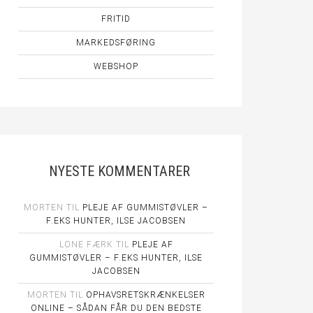
FRITID
MARKEDSFØRING
WEBSHOP
NYESTE KOMMENTARER
MORTEN
TIL
PLEJE AF GUMMISTØVLER –
F.EKS HUNTER, ILSE JACOBSEN
LONE FÆRK
TIL
PLEJE AF
GUMMISTØVLER – F.EKS HUNTER, ILSE
JACOBSEN
MORTEN
TIL
OPHAVSRETSKRÆNKELSER
ONLINE – SÅDAN FÅR DU DEN BEDSTE