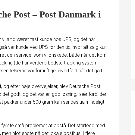
sche Post – Post Danmark i
r vi altid været fast kunde hos UPS, og det har
også var kunde ved UPS før den tid, hvor alt salg kun
ret den service, som vi ønskede, både når det kom
 tracking (de har verdens bedste tracking system
ndelserne var fornuftige, ihvertfald når det galt
, og efter nøje overvejelser, blev Deutsche Post –
 det godt, og det var en god løsning, især fordi der
 at pakker under 500 gram kan sendes ualmindeligt
ørste små problemer at opstå. Det startede med
 men blot endte på det lokale posthus. I flere