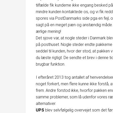
tilfælde fik kunderne ikke engang besked p
mindre kunden kontaktede os, og vi fik redd
spores via PostDanmarks side pga en fejl, 
sagt på en meget pæn og anstændig måde. Elle
ærlige mening!
Det sjove var, at nogle steder i Danmark bl
på posthuset. Nogle steder endte pakkerne 
seddel til kunden, hvor der stod, at pakken v
du læste rigtigt. De sendte et brev i denne t
brugbar funktion.
I efteråret 2013 tog antallet af henvendelser 
noget forkert, men flere kunne ikke forstå, 
frem. Andre forstod ikke, hvorfor pakken en
samme problemer, som lå udenfor vores rækk
alternativer.
UPS
blev selvfølgelig overvejet som det før