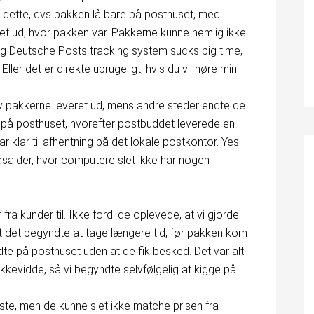
å dette, dvs pakken lå bare på posthuset, med
et ud, hvor pakken var. Pakkerne kunne nemlig ikke
og Deutsche Posts tracking system sucks big time,
r det er direkte ubrugeligt, hvis du vil høre min
ev pakkerne leveret ud, mens andre steder endte de
på posthuset, hvorefter postbuddet leverede en
ar klar til afhentning på det lokale postkontor. Yes
idsalder, hvor computere slet ikke har nogen
fra kunder til. Ikke fordi de oplevede, at vi gjorde
at det begyndte at tage længere tid, før pakken kom
dte på posthuset uden at de fik besked. Det var alt
evidde, så vi begyndte selvfølgelig at kigge på
ste, men de kunne slet ikke matche prisen fra