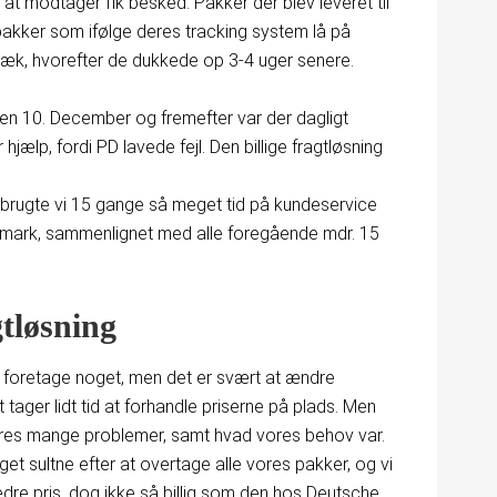
at modtager fik besked. Pakker der blev leveret til
pakker som ifølge deres tracking system lå på
væk, hvorefter de dukkede op 3-4 uger senere.
en 10. December og fremefter var der dagligt
jælp, fordi PD lavede fejl. Den billige fragtløsning
brugte vi 15 gange så meget tid på kundeservice
ark, sammenlignet med alle foregående mdr. 15
gtløsning
te foretage noget, men det er svært at ændre
t tager lidt tid at forhandle priserne på plads. Men
res mange problemer, samt hvad vores behov var.
get sultne efter at overtage alle vores pakker, og vi
bedre pris, dog ikke så billig som den hos Deutsche