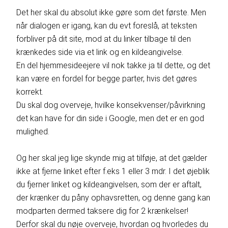
Det her skal du absolut ikke gøre som det første. Men
når dialogen er igang, kan du evt foreslå, at teksten
forbliver på dit site, mod at du linker tilbage til den
krænkedes side via et link og en kildeangivelse.
En del hjemmesideejere vil nok takke ja til dette, og det
kan være en fordel for begge parter, hvis det gøres
korrekt.
Du skal dog overveje, hvilke konsekvenser/påvirkning
det kan have for din side i Google, men det er en god
mulighed.
Og her skal jeg lige skynde mig at tilføje, at det gælder
ikke at fjerne linket efter f.eks 1 eller 3 mdr. I det øjeblik
du fjerner linket og kildeangivelsen, som der er aftalt,
der krænker du påny ophavsretten, og denne gang kan
modparten dermed taksere dig for 2 krænkelser!
Derfor skal du nøje overveje, hvordan og hvorledes du