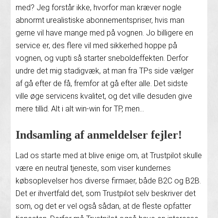
med? Jeg forstår ikke, hvorfor man kræver nogle
abnormt urealistiske abonnementspriser, hvis man
gerne vil have mange med på vognen. Jo billigere en
service er, des flere vil med sikkerhed hoppe på
vognen, og vupti så starter sneboldeffekten. Derfor
undre det mig stadigvæk, at man fra TPs side vælger
af gå efter de få, fremfor at gå efter alle. Det sidste
ville øge servicens kvalitet, og det ville desuden give
mere tillid. Alt i alt win-win for TP, men…
Indsamling af anmeldelser fejler!
Lad os starte med at blive enige om, at Trustpilot skulle
være en neutral tjeneste, som viser kundernes
købsoplevelser hos diverse firmaer, både B2C og B2B.
Det er ihvertfald det, som Trustpilot selv beskriver det
som, og det er vel også sådan, at de fleste opfatter