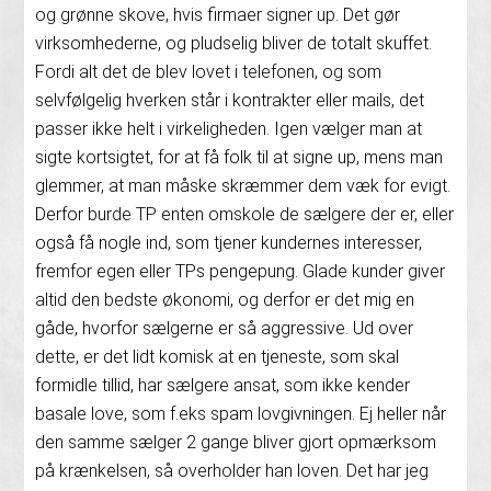
og grønne skove, hvis firmaer signer up. Det gør
virksomhederne, og pludselig bliver de totalt skuffet.
Fordi alt det de blev lovet i telefonen, og som
selvfølgelig hverken står i kontrakter eller mails, det
passer ikke helt i virkeligheden. Igen vælger man at
sigte kortsigtet, for at få folk til at signe up, mens man
glemmer, at man måske skræmmer dem væk for evigt.
Derfor burde TP enten omskole de sælgere der er, eller
også få nogle ind, som tjener kundernes interesser,
fremfor egen eller TPs pengepung. Glade kunder giver
altid den bedste økonomi, og derfor er det mig en
gåde, hvorfor sælgerne er så aggressive. Ud over
dette, er det lidt komisk at en tjeneste, som skal
formidle tillid, har sælgere ansat, som ikke kender
basale love, som f.eks spam lovgivningen. Ej heller når
den samme sælger 2 gange bliver gjort opmærksom
på krænkelsen, så overholder han loven. Det har jeg