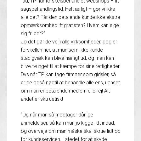
“Ja, TP har forskelsbehandlet webshops – ift
sagsbehandlingstid. Helt ærligt – gør vi ikke
alle det? Får den betalende kunde ikke ekstra
opmærksomhed ift gratisten? Hvem kan sige
sig fri der?”
Jo det gør de vel i alle virksomheder, dog er
forskellen her, at man som ikke kunde
stadigvæk kan blive hængt ud, og man kan
blive tvunget til at kæmpe for sine rettigheder.
Dvs når TP kan tage firmaer som gidsler, så
er de også nødtil at behandle alle ens, uanset
om man er betalende medlem eller ej! Alt
andet er sku uetisk!
“Og når man så modtager dårlige
anmeldelser, så kan man jo kigge lidt indad,
og overveje om man måske skal skrue lidt op
for kundeservicen. I stedet for at skyde