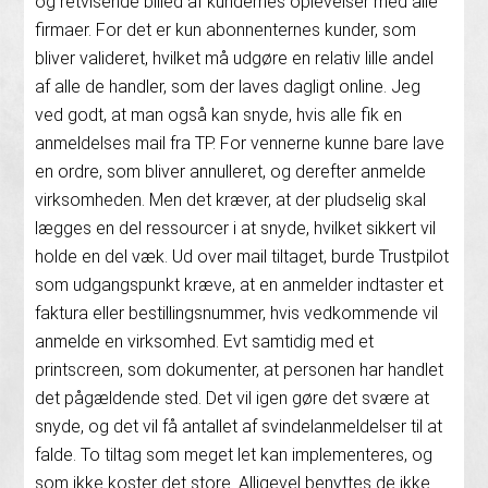
og retvisende billed af kundernes oplevelser med alle
firmaer. For det er kun abonnenternes kunder, som
bliver valideret, hvilket må udgøre en relativ lille andel
af alle de handler, som der laves dagligt online. Jeg
ved godt, at man også kan snyde, hvis alle fik en
anmeldelses mail fra TP. For vennerne kunne bare lave
en ordre, som bliver annulleret, og derefter anmelde
virksomheden. Men det kræver, at der pludselig skal
lægges en del ressourcer i at snyde, hvilket sikkert vil
holde en del væk. Ud over mail tiltaget, burde Trustpilot
som udgangspunkt kræve, at en anmelder indtaster et
faktura eller bestillingsnummer, hvis vedkommende vil
anmelde en virksomhed. Evt samtidig med et
printscreen, som dokumenter, at personen har handlet
det pågældende sted. Det vil igen gøre det svære at
snyde, og det vil få antallet af svindelanmeldelser til at
falde. To tiltag som meget let kan implementeres, og
som ikke koster det store. Alligevel benyttes de ikke…