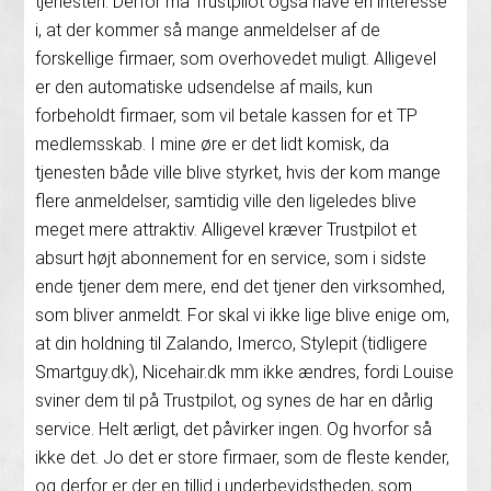
tjenesten. Derfor må Trustpilot også have en interesse
i, at der kommer så mange anmeldelser af de
forskellige firmaer, som overhovedet muligt. Alligevel
er den automatiske udsendelse af mails, kun
forbeholdt firmaer, som vil betale kassen for et TP
medlemsskab. I mine øre er det lidt komisk, da
tjenesten både ville blive styrket, hvis der kom mange
flere anmeldelser, samtidig ville den ligeledes blive
meget mere attraktiv. Alligevel kræver Trustpilot et
absurt højt abonnement for en service, som i sidste
ende tjener dem mere, end det tjener den virksomhed,
som bliver anmeldt. For skal vi ikke lige blive enige om,
at din holdning til Zalando, Imerco, Stylepit (tidligere
Smartguy.dk), Nicehair.dk mm ikke ændres, fordi Louise
sviner dem til på Trustpilot, og synes de har en dårlig
service. Helt ærligt, det påvirker ingen. Og hvorfor så
ikke det. Jo det er store firmaer, som de fleste kender,
og derfor er der en tillid i underbevidstheden, som