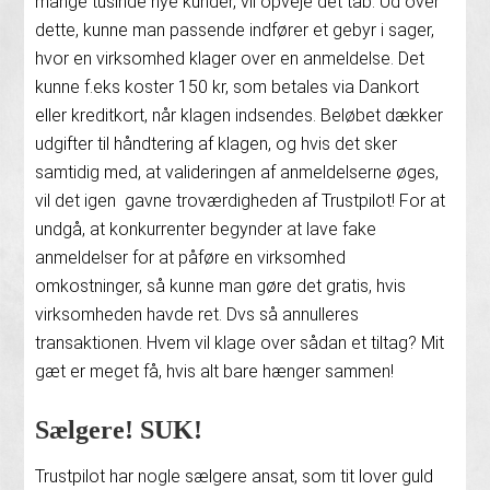
mange tusinde nye kunder, vil opveje det tab. Ud over
dette, kunne man passende indfører et gebyr i sager,
hvor en virksomhed klager over en anmeldelse. Det
kunne f.eks koster 150 kr, som betales via Dankort
eller kreditkort, når klagen indsendes. Beløbet dækker
udgifter til håndtering af klagen, og hvis det sker
samtidig med, at valideringen af anmeldelserne øges,
vil det igen gavne troværdigheden af Trustpilot! For at
undgå, at konkurrenter begynder at lave fake
anmeldelser for at påføre en virksomhed
omkostninger, så kunne man gøre det gratis, hvis
virksomheden havde ret. Dvs så annulleres
transaktionen. Hvem vil klage over sådan et tiltag? Mit
gæt er meget få, hvis alt bare hænger sammen!
Sælgere! SUK!
Trustpilot har nogle sælgere ansat, som tit lover guld