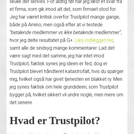
skulle der skrives. For aldrig før har jeg læst et svar fra
et firma, som gik imod alt det, som firmaet stod for.
Jeg har været kritisk overfor Trustpilot mange gange,
både på Amino, men også efter at vi testede
“
betalende medlemmer vs ikke betalende medlemmer”
,
hvor jeg delte resultatet på G+.
Læs indlægget her
,
samt alle de sindsyg mange kommentarer. Lad det
være sagt med det samme, jeg har intet imod
Trustpilot, faktisk synes jeg ideen er fed, dog er
Trustpilot blevet håndteret katastrofalt, hvis du spørger
mig, hvilket også har givet tjenesten en blakket ry. Men
jeg synes faktisk om hele grundideen, som Trustpilot
bygger på, hvilket sikkert vil undre nogle, men mere om
det senere.
Hvad er Trustpilot?