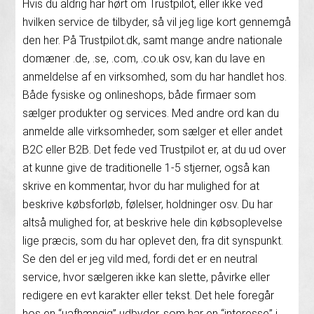
Hvis du aldrig har hørt om Trustpilot, eller ikke ved
hvilken service de tilbyder, så vil jeg lige kort gennemgå
den her. På Trustpilot.dk, samt mange andre nationale
domæner .de, .se, .com, .co.uk osv, kan du lave en
anmeldelse af en virksomhed, som du har handlet hos.
Både fysiske og onlineshops, både firmaer som
sælger produkter og services. Med andre ord kan du
anmelde alle virksomheder, som sælger et eller andet
B2C eller B2B. Det fede ved Trustpilot er, at du ud over
at kunne give de traditionelle 1-5 stjerner, også kan
skrive en kommentar, hvor du har mulighed for at
beskrive købsforløb, følelser, holdninger osv. Du har
altså mulighed for, at beskrive hele din købsoplevelse
lige præcis, som du har oplevet den, fra dit synspunkt.
Se den del er jeg vild med, fordi det er en neutral
service, hvor sælgeren ikke kan slette, påvirke eller
redigere en evt karakter eller tekst. Det hele foregår
hos en “uafhængig” udbyder, som har en “interesse” i,