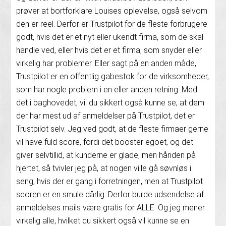
prøver at bortforklare Louises oplevelse, også selvom
den er reel. Derfor er Trustpilot for de fleste forbrugere
godt, hvis det er et nyt eller ukendt firma, som de skal
handle ved, eller hvis det er et firma, som snyder eller
virkelig har problemer. Eller sagt på en anden måde,
Trustpilot er en offentlig gabestok for de virksomheder,
som har nogle problem i en eller anden retning. Med
det i baghovedet, vil du sikkert også kunne se, at dem
der har mest ud af anmeldelser på Trustpilot, det er
Trustpilot selv. Jeg ved godt, at de fleste firmaer gerne
vil have fuld score, fordi det booster egoet, og det
giver selvtillid, at kunderne er glade, men hånden på
hjertet, så tvivler jeg på, at nogen ville gå søvnløs i
seng, hvis der er gang i forretningen, men at Trustpilot
scoren er en smule dårlig. Derfor burde udsendelse af
anmeldelses mails være gratis for ALLE. Og jeg mener
virkelig alle, hvilket du sikkert også vil kunne se en