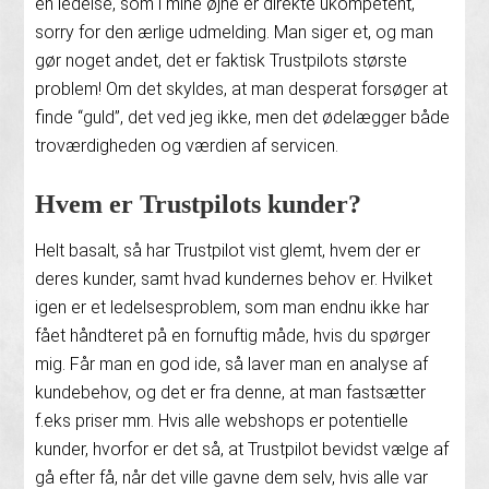
en ledelse, som i mine øjne er direkte ukompetent,
sorry for den ærlige udmelding. Man siger et, og man
gør noget andet, det er faktisk Trustpilots største
problem! Om det skyldes, at man desperat forsøger at
finde “guld”, det ved jeg ikke, men det ødelægger både
troværdigheden og værdien af servicen.
Hvem er Trustpilots kunder?
Helt basalt, så har Trustpilot vist glemt, hvem der er
deres kunder, samt hvad kundernes behov er. Hvilket
igen er et ledelsesproblem, som man endnu ikke har
fået håndteret på en fornuftig måde, hvis du spørger
mig. Får man en god ide, så laver man en analyse af
kundebehov, og det er fra denne, at man fastsætter
f.eks priser mm. Hvis alle webshops er potentielle
kunder, hvorfor er det så, at Trustpilot bevidst vælge af
gå efter få, når det ville gavne dem selv, hvis alle var