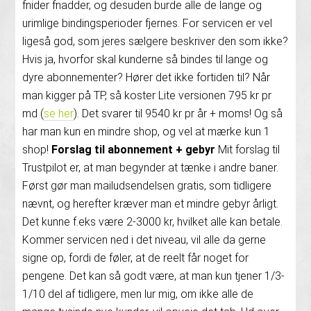
fnider fnadder, og desuden burde alle de lange og
urimlige bindingsperioder fjernes. For servicen er vel
ligeså god, som jeres sælgere beskriver den som ikke?
Hvis ja, hvorfor skal kunderne så bindes til lange og
dyre abonnementer? Hører det ikke fortiden til? Når
man kigger på TP, så koster Lite versionen 795 kr pr
md (
se her
). Det svarer til 9540 kr pr år + moms! Og så
har man kun en mindre shop, og vel at mærke kun 1
shop!
Forslag til abonnement + gebyr
Mit forslag til
Trustpilot er, at man begynder at tænke i andre baner.
Først gør man mailudsendelsen gratis, som tidligere
nævnt, og herefter kræver man et mindre gebyr årligt.
Det kunne f.eks være 2-3000 kr, hvilket alle kan betale.
Kommer servicen ned i det niveau, vil alle da gerne
signe op, fordi de føler, at de reelt får noget for
pengene. Det kan så godt være, at man kun tjener 1/3-
1/10 del af tidligere, men lur mig, om ikke alle de